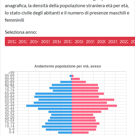
anagrafica, la densità della popolazione straniera età per età,
lo stato civile degli abitanti e il numero di presenze maschili e
femminili
Seleziona anno:
2012
2013
2014
2015
2016
2017
2018
2019
2020
2021
2022
2