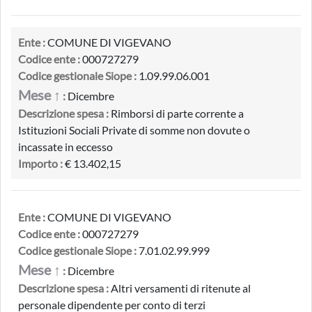
Ente :
COMUNE DI VIGEVANO
Codice ente :
000727279
Codice gestionale Siope :
1.09.99.06.001
Mese ↑
:
Dicembre
Descrizione spesa :
Rimborsi di parte corrente a
Istituzioni Sociali Private di somme non dovute o
incassate in eccesso
Importo :
€ 13.402,15
Ente :
COMUNE DI VIGEVANO
Codice ente :
000727279
Codice gestionale Siope :
7.01.02.99.999
Mese ↑
:
Dicembre
Descrizione spesa :
Altri versamenti di ritenute al
personale dipendente per conto di terzi