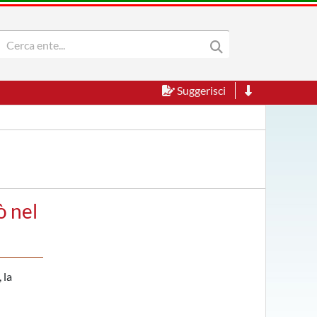
Suggerisci
ò nel
 la