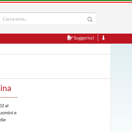
Suggerisci
lina
02 al
 uomini e
lle