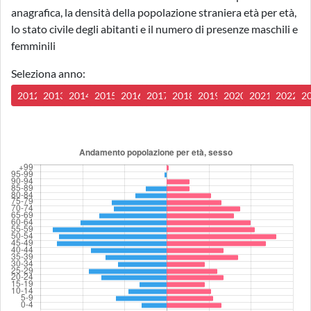
anagrafica, la densità della popolazione straniera età per età,
lo stato civile degli abitanti e il numero di presenze maschili e
femminili
Seleziona anno:
2012
2013
2014
2015
2016
2017
2018
2019
2020
2021
2022
2