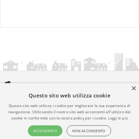
×
Questo sito web utilizza cookie
amministrazionicomunali.it è una iniziativa di
artemedia.it
© Copyright MMXXIV - P.IVA 05400000724
Questo sito web utilizza i cookie per migliorare la tua esperienza di
Informazioni sul servizio
|
Informativa Privacy
|
Informativa
navigazione. Utilizzando il nostro sito web acconsenti all'utilizzo dei
cookie in conformità con la nostra policy per i cookie.
Leggi di più
Cookies
• Time 0.013
ACCONSENTO
NON ACCONSENTO