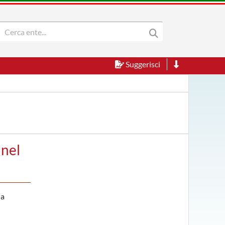
Suggerisci
 nel
la