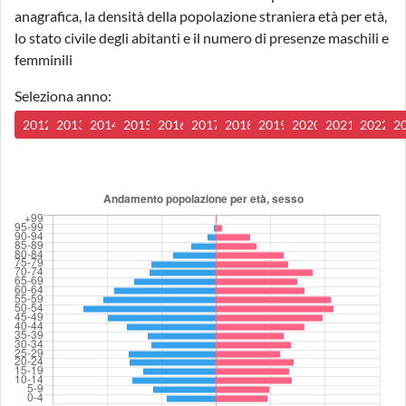
anagrafica, la densità della popolazione straniera età per età,
lo stato civile degli abitanti e il numero di presenze maschili e
femminili
Seleziona anno:
2012
2013
2014
2015
2016
2017
2018
2019
2020
2021
2022
2