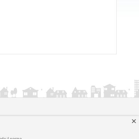
×
ndo il nostro