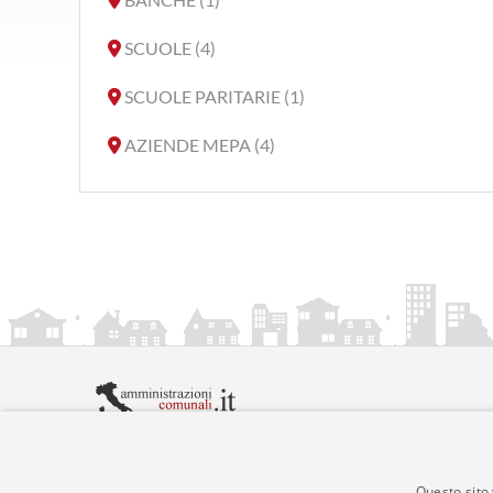
SCUOLE (4)
SCUOLE PARITARIE (1)
AZIENDE MEPA (4)
amministrazionicomunali.it è una iniziativa di
artemed
© Copyright MMXXIV - P.IVA 05400000724
Informazioni sul servizio
|
Informativa Privacy
|
Infor
Questo sito 