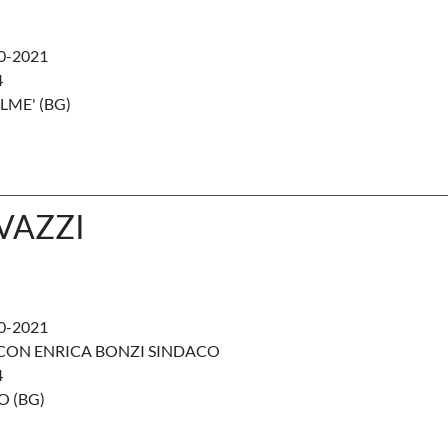
0-2021
4
LME' (BG)
VAZZI
0-2021
CON ENRICA BONZI SINDACO
4
O (BG)