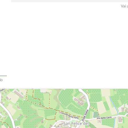
Vai 
io