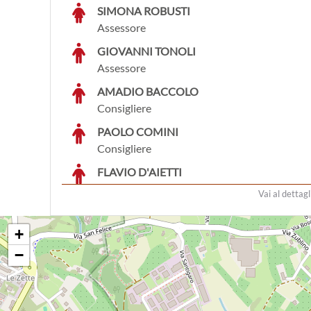
SIMONA ROBUSTI
Assessore
GIOVANNI TONOLI
Assessore
AMADIO BACCOLO
Consigliere
PAOLO COMINI
Consigliere
FLAVIO D'AIETTI
Consigliere
Vai al dettagl
ALESSANDRO FERRARI
Consigliere
+
LIDIA FONTANA
−
Consigliere
ELISA GAETARELLI
Consigliere