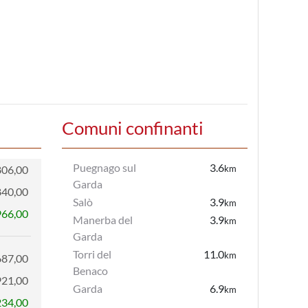
Comuni confinanti
Puegnago sul
3.6
806,00
km
Garda
840,00
Salò
3.9
km
966,00
Manerba del
3.9
km
Garda
Torri del
11.0
km
687,00
Benaco
921,00
Garda
6.9
km
234,00