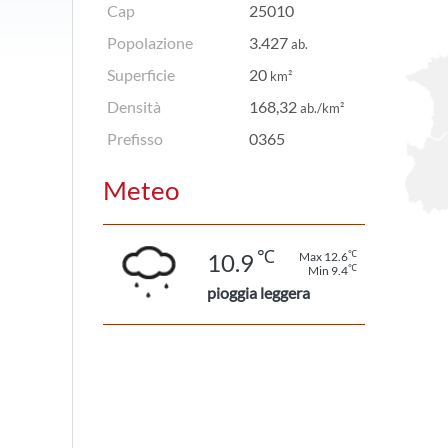
Cap
25010
Popolazione
3.427
ab.
Superficie
20
km²
Densità
168,32
ab./km²
Prefisso
0365
Meteo
℃
℃
10.9
Max 12.6
℃
Min 9.4
pioggia leggera