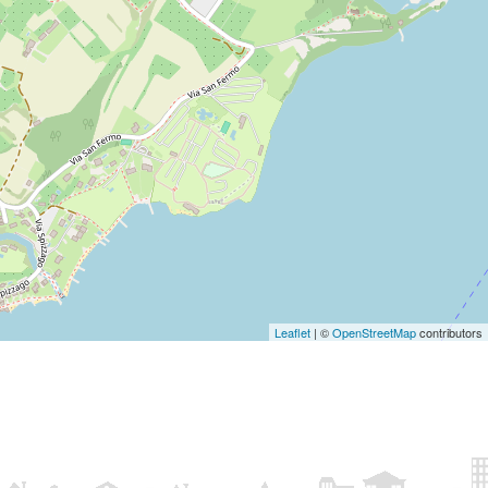
Leaflet
| ©
OpenStreetMap
contributors