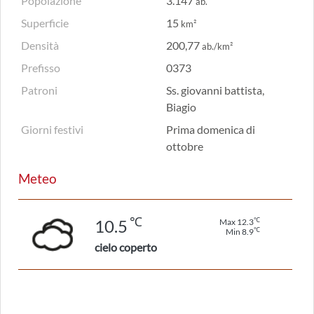
Popolazione
3.147
ab.
Superficie
15
km²
Densità
200,77
ab./km²
Prefisso
0373
Patroni
Ss. giovanni battista,
Biagio
Giorni festivi
Prima domenica di
ottobre
Meteo
℃
℃
10.5
Max 12.3
℃
Min 8.9
cielo coperto