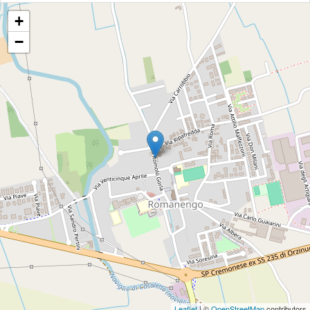
+
−
Leaflet
| ©
OpenStreetMap
contributors