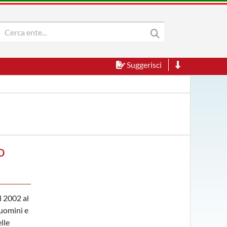
Suggerisci
o
l 2002 al
 uomini e
lle