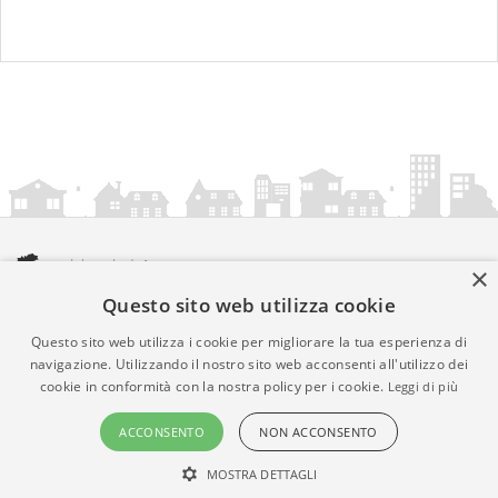
×
Questo sito web utilizza cookie
amministrazionicomunali.it è una iniziativa di
artemedia.it
© Copyright MMXXIV - P.IVA 05400000724
Questo sito web utilizza i cookie per migliorare la tua esperienza di
Informazioni sul servizio
|
Informativa Privacy
|
Informativa
navigazione. Utilizzando il nostro sito web acconsenti all'utilizzo dei
cookie in conformità con la nostra policy per i cookie.
Leggi di più
Cookies
• Time 0.0129
ACCONSENTO
NON ACCONSENTO
MOSTRA DETTAGLI