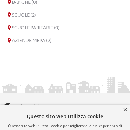
BANCHE (0)
SCUOLE (2)
SCUOLE PARITARIE (0)
AZIENDE MEPA (2)
×
Questo sito web utilizza cookie
amministrazionicomunali.it è una iniziativa di
artemedia.it
© Copyright MMXXIV - P.IVA 05400000724
Questo sito web utilizza i cookie per migliorare la tua esperienza di