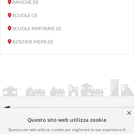
BANCHE (0)
SCUOLE (3)
SCUOLE PARITARIE (0)
AZIENDE MEPA (0)
×
Questo sito web utilizza cookie
amministrazionicomunali.it è una iniziativa di
artemedia.it
© Copyright MMXXIV - P.IVA 05400000724
Questo sito web utilizza i cookie per migliorare la tua esperienza di