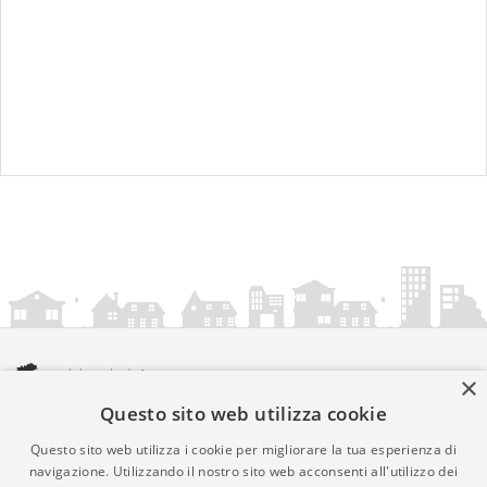
×
Questo sito web utilizza cookie
amministrazionicomunali.it è una iniziativa di
artemedia.it
© Copyright MMXXIV - P.IVA 05400000724
Questo sito web utilizza i cookie per migliorare la tua esperienza di
Informazioni sul servizio
|
Informativa Privacy
|
Informativa
navigazione. Utilizzando il nostro sito web acconsenti all'utilizzo dei