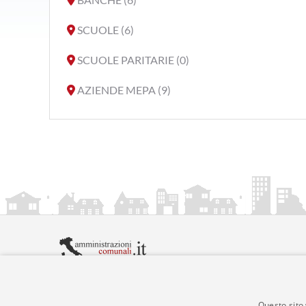
SCUOLE (6)
SCUOLE PARITARIE (0)
AZIENDE MEPA (9)
amministrazionicomunali.it è una iniziativa di
artemed
© Copyright MMXXIV - P.IVA 05400000724
Informazioni sul servizio
|
Informativa Privacy
|
Infor
Questo sito 