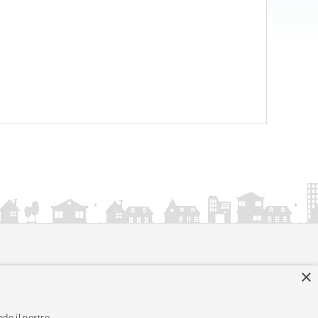
×
ndo il nostro