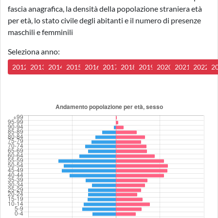
fascia anagrafica, la densità della popolazione straniera età
per età, lo stato civile degli abitanti e il numero di presenze
maschili e femminili
Seleziona anno:
2012
2013
2014
2015
2016
2017
2018
2019
2020
2021
2022
2