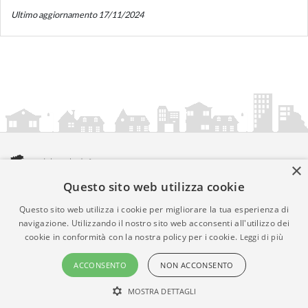
Ultimo aggiornamento 17/11/2024
×
Questo sito web utilizza cookie
amministrazionicomunali.it è una iniziativa di
artemedia.it
© Copyright MMXXIV - P.IVA 05400000724
Questo sito web utilizza i cookie per migliorare la tua esperienza di
Informazioni sul servizio
|
Informativa Privacy
|
Informativa
navigazione. Utilizzando il nostro sito web acconsenti all'utilizzo dei
cookie in conformità con la nostra policy per i cookie.
Leggi di più
Cookies
• Time 0.0106
ACCONSENTO
NON ACCONSENTO
MOSTRA DETTAGLI