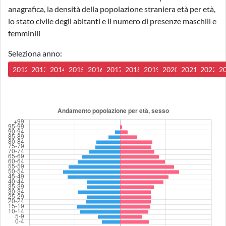
anagrafica, la densità della popolazione straniera età per età,
lo stato civile degli abitanti e il numero di presenze maschili e
femminili
Seleziona anno:
2012
2013
2014
2015
2016
2017
2018
2019
2020
2021
2022
2