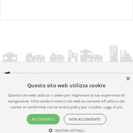
×
Questo sito web utilizza cookie
amministrazionicomunali.it è una iniziativa di
artemedia.it
© Copyright MMXXIV - P.IVA 05400000724
Questo sito web utilizza i cookie per migliorare la tua esperienza di
Informazioni sul servizio
|
Informativa Privacy
|
Informativa
navigazione. Utilizzando il nostro sito web acconsenti all'utilizzo dei
cookie in conformità con la nostra policy per i cookie.
Leggi di più
Cookies
• Time 0.0086
ACCONSENTO
NON ACCONSENTO
MOSTRA DETTAGLI