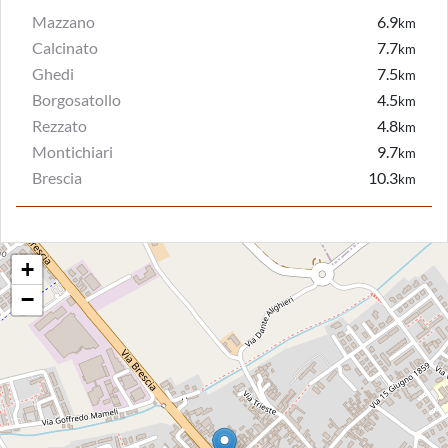
Mazzano
6.9
km
Calcinato
7.7
km
Ghedi
7.5
km
Borgosatollo
4.5
km
Rezzato
4.8
km
Montichiari
9.7
km
Brescia
10.3
km
+
−