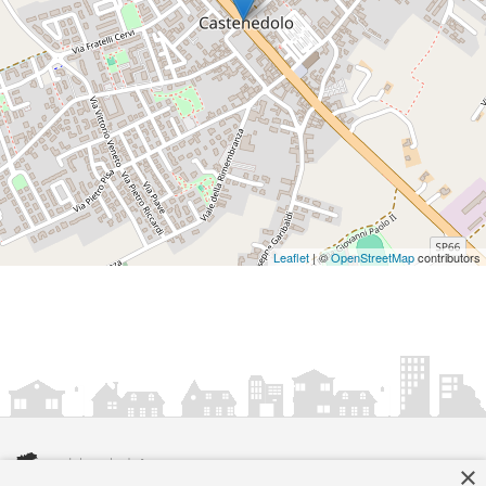
Leaflet
| ©
OpenStreetMap
contributors
×