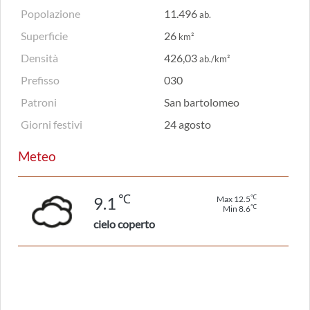
Popolazione
11.496
ab.
Superficie
26
km²
Densità
426,03
ab./km²
Prefisso
030
Patroni
San bartolomeo
Giorni festivi
24 agosto
Meteo
℃
℃
9.1
Max 12.5
℃
Min 8.6
cielo coperto