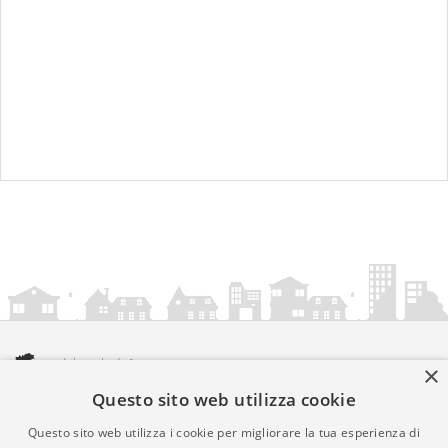
×
Questo sito web utilizza cookie
amministrazionicomunali.it è una iniziativa di
artemedia.it
© Copyright MMXXIV - P.IVA 05400000724
Questo sito web utilizza i cookie per migliorare la tua esperienza di