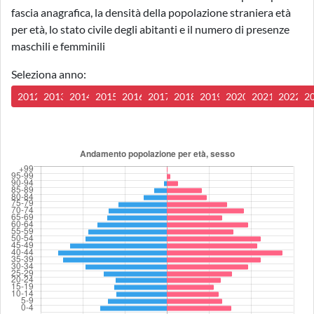
fascia anagrafica, la densità della popolazione straniera età
per età, lo stato civile degli abitanti e il numero di presenze
maschili e femminili
Seleziona anno:
2012
2013
2014
2015
2016
2017
2018
2019
2020
2021
2022
2