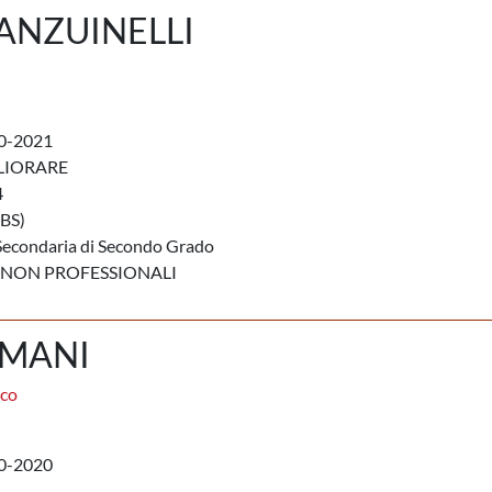
 ANZUINELLI
0-2021
LIORARE
4
BS)
Secondaria di Secondo Grado
 NON PROFESSIONALI
RMANI
aco
0-2020