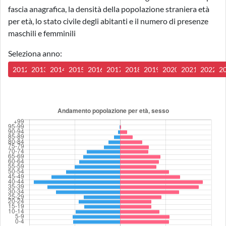
fascia anagrafica, la densità della popolazione straniera età
per età, lo stato civile degli abitanti e il numero di presenze
maschili e femminili
Seleziona anno:
2012
2013
2014
2015
2016
2017
2018
2019
2020
2021
2022
2