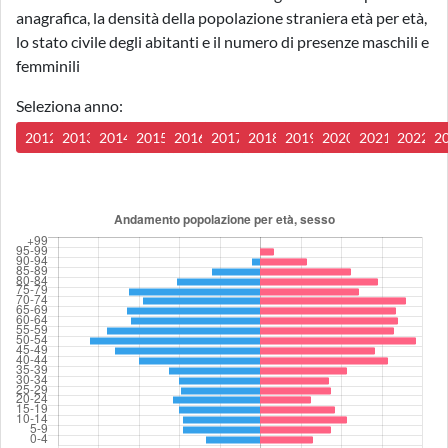
anagrafica, la densità della popolazione straniera età per età,
lo stato civile degli abitanti e il numero di presenze maschili e
femminili
Seleziona anno:
2012
2013
2014
2015
2016
2017
2018
2019
2020
2021
2022
2