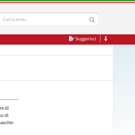
Suggerisci
re di
so di
nascite-