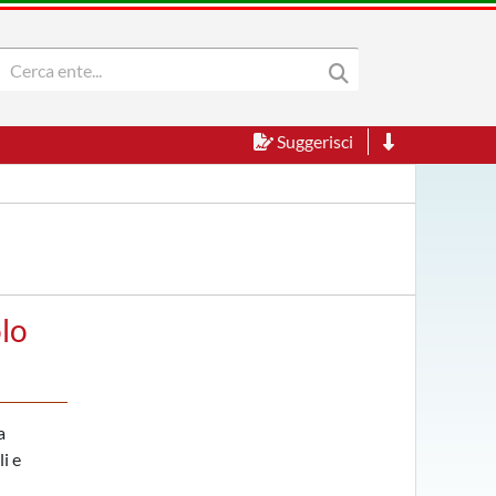
Suggerisci
lo
a
i e