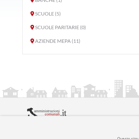
SCUOLE (5)
SCUOLE PARITARIE (0)
AZIENDE MEPA (11)
amministrazionicomunali.it è una iniziativa di
artemed
© Copyright MMXXIV - P.IVA 05400000724
Informazioni sul servizio
|
Informativa Privacy
|
Infor
Questo sito 