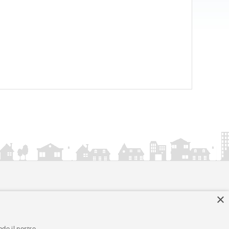
×
ndo il nostro