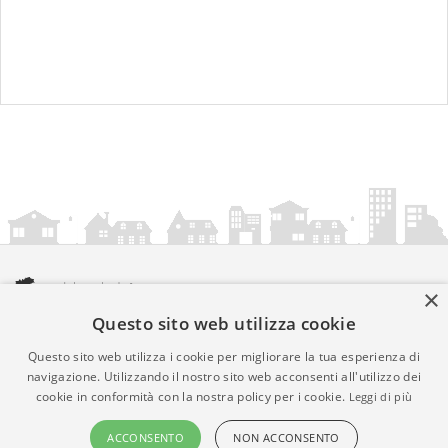
×
Questo sito web utilizza cookie
amministrazionicomunali.it è una iniziativa di
artemedia.it
© Copyright MMXXIV - P.IVA 05400000724
Questo sito web utilizza i cookie per migliorare la tua esperienza di
Informazioni sul servizio
|
Informativa Privacy
|
Informativa
navigazione. Utilizzando il nostro sito web acconsenti all'utilizzo dei
cookie in conformità con la nostra policy per i cookie.
Leggi di più
Cookies
• Time 0.0097
ACCONSENTO
NON ACCONSENTO