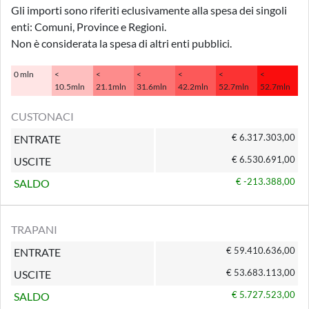
Gli importi sono riferiti eclusivamente alla spesa dei singoli
enti: Comuni, Province e Regioni.
Non è considerata la spesa di altri enti pubblici.
0 mln
<
<
<
<
<
<
10.5mln
21.1mln
31.6mln
42.2mln
52.7mln
52.7mln
CUSTONACI
€ 6.317.303,00
ENTRATE
€ 6.530.691,00
USCITE
€ -213.388,00
SALDO
TRAPANI
€ 59.410.636,00
ENTRATE
€ 53.683.113,00
USCITE
€ 5.727.523,00
SALDO