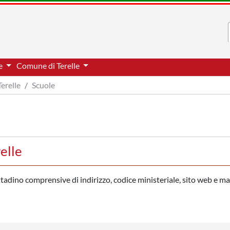
ne
Comune di Terelle
Terelle
Scuole
elle
ittadino comprensive di indirizzo, codice ministeriale, sito web e ma