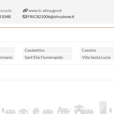
 scuola
www.ic-atina.gov.it
2104B
FRIC821006@istruzione.it
Casalattico
Cassino
Germano
Sant'Elia Fiumerapido
Villa Santa Lucia