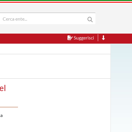
Suggerisci
el
la