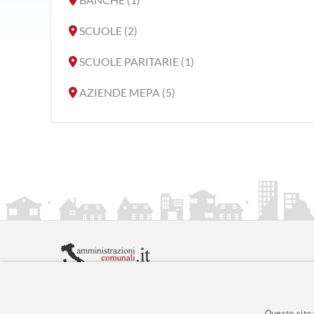
SCUOLE (2)
SCUOLE PARITARIE (1)
AZIENDE MEPA (5)
amministrazionicomunali.it è una iniziativa di
artemed
© Copyright MMXXIV - P.IVA 05400000724
Informazioni sul servizio
|
Informativa Privacy
|
Infor
Questo sito 