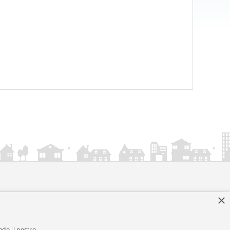
×
ndo il nostro