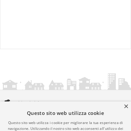
×
Questo sito web utilizza cookie
amministrazionicomunali.it è una iniziativa di
artemedia.it
© Copyright MMXXIV - P.IVA 05400000724
Questo sito web utilizza i cookie per migliorare la tua esperienza di
Informazioni sul servizio
|
Informativa Privacy
|
Informativa
navigazione. Utilizzando il nostro sito web acconsenti all'utilizzo dei