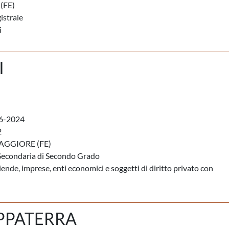
(FE)
istrale
i
I
6-2024
2
GGIORE (FE)
Secondaria di Secondo Grado
iende, imprese, enti economici e soggetti di diritto privato con
PPATERRA