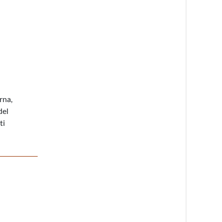
rna,
del
ti