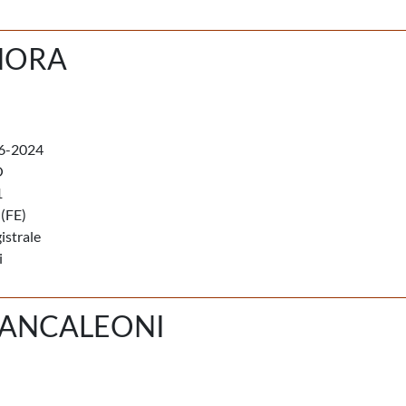
NORA
6-2024
O
1
(FE)
istrale
i
RANCALEONI