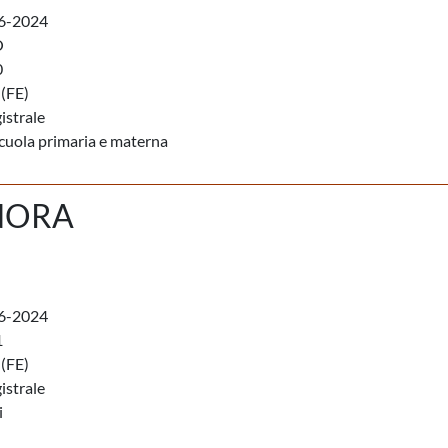
6-2024
O
0
(FE)
istrale
scuola primaria e materna
NORA
6-2024
1
(FE)
istrale
i