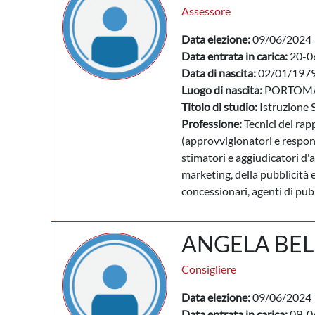
Assessore
Data elezione:
09/06/2024
Data entrata in carica:
20-0
Data di nascita:
02/01/197
Luogo di nascita:
PORTOMA
Titolo di studio:
Istruzione 
Professione:
Tecnici dei rap
(approvvigionatori e respons
stimatori e aggiudicatori d'a
marketing, della pubblicità e
concessionari, agenti di pub
ANGELA BEL
Consigliere
Data elezione:
09/06/2024
Data entrata in carica:
09-0