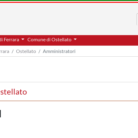
di Ferrara
Comune di Ostellato
rrara
Ostellato
Amministratori
stellato
I