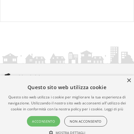
×
Questo sito web utilizza cookie
amministrazionicomunali.it è una iniziativa di
artemedia.it
© Copyright MMXXIV - P.IVA 05400000724
Questo sito web utilizza i cookie per migliorare la tua esperienza di
Informazioni sul servizio
|
Informativa Privacy
|
Informativa
navigazione. Utilizzando il nostro sito web acconsenti all'utilizzo dei
cookie in conformità con la nostra policy per i cookie.
Leggi di più
Cookies
• Time 0.0114
ACCONSENTO
NON ACCONSENTO
MOSTRA DETTAGLI