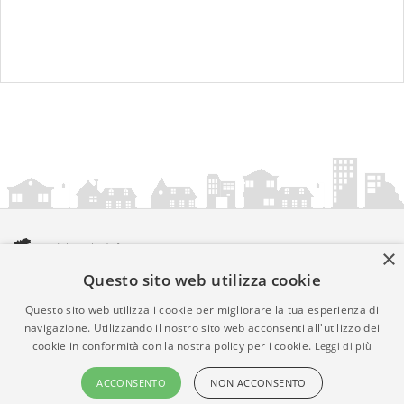
×
Questo sito web utilizza cookie
amministrazionicomunali.it è una iniziativa di
artemedia.it
© Copyright MMXXIV - P.IVA 05400000724
Questo sito web utilizza i cookie per migliorare la tua esperienza di
Informazioni sul servizio
|
Informativa Privacy
|
Informativa
navigazione. Utilizzando il nostro sito web acconsenti all'utilizzo dei
cookie in conformità con la nostra policy per i cookie.
Leggi di più
Cookies
• Time 0.0106
ACCONSENTO
NON ACCONSENTO