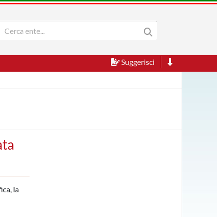
Suggerisci
ata
ica, la