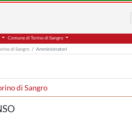
i
Comune di Torino di Sangro
orino di Sangro
Amministratori
rino di Sangro
NSO