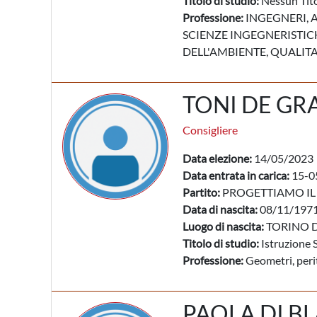
Titolo di studio:
Nessun Tito
Professione:
INGEGNERI, A
SCIENZE INGEGNERISTICH
DELL'AMBIENTE, QUALITA
TONI DE GR
Consigliere
Data elezione:
14/05/2023
Data entrata in carica:
15-0
Partito:
PROGETTIAMO IL
Data di nascita:
08/11/197
Luogo di nascita:
TORINO D
Titolo di studio:
Istruzione 
Professione:
Geometri, periti
PAOLA DI B