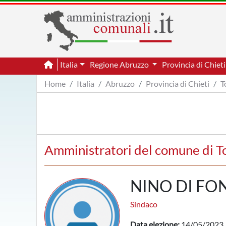
Italia
Regione Abruzzo
Provincia di Chiet
Home
Italia
Abruzzo
Provincia di Chieti
T
Amministratori del comune di To
NINO DI FO
Sindaco
Data elezione:
14/05/2023