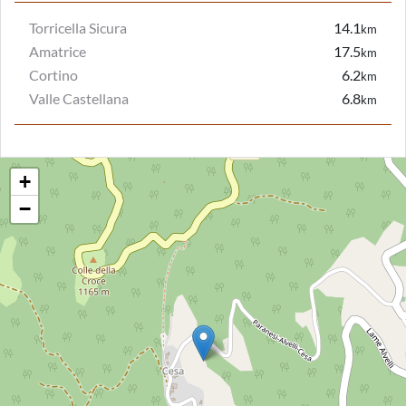
Torricella Sicura
14.1
km
Amatrice
17.5
km
Cortino
6.2
km
Valle Castellana
6.8
km
+
−