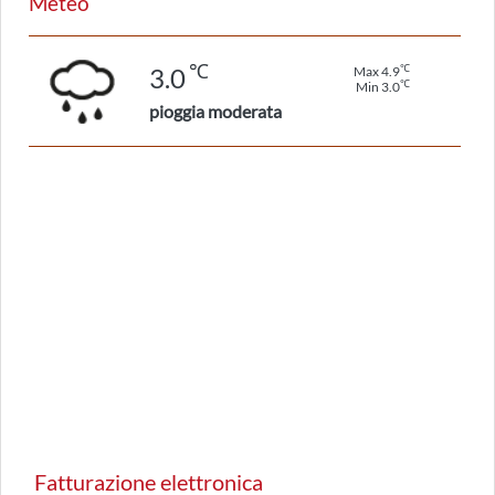
Meteo
℃
℃
3.0
Max 4.9
℃
Min 3.0
pioggia moderata
Fatturazione elettronica