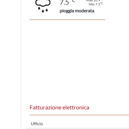
℃
7.5
Max 10.9
℃
Min 7.5
pioggia moderata
Fatturazione elettronica
Ufficio