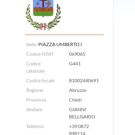
Sede:
PIAZZA UMBERTO I
Codice ISTAT
069065
Codice
G441
catastale
Codice fiscale
81002440691
Regione
Abruzzo
Provincia
Chieti
Sindaco
GIANNI
BELLISARIO
Telefono
+39 0872
898114