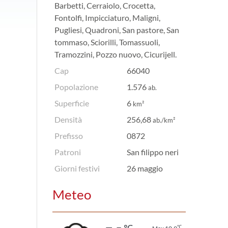
Barbetti, Cerraiolo, Crocetta,
Fontolfi, Impicciaturo, Maligni,
Pugliesi, Quadroni, San pastore, San
tommaso, Sciorilli, Tomassuoli,
Tramozzini, Pozzo nuovo, Cicurijell.
Cap
66040
Popolazione
1.576
ab.
Superficie
6
km²
Densità
256,68
ab./km²
Prefisso
0872
Patroni
San filippo neri
Giorni festivi
26 maggio
Meteo
℃