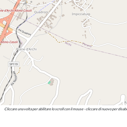
EGISTO ROSSETTI
Consigliere
ALESSANDRO TROVARELLI
Consigliere
PALMIRA VITELLI
Consigliere
Cliccare una volta per abilitare lo scroll con il mouse - cliccare di nuovo per disabi