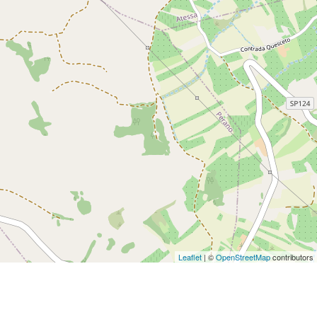
Leaflet
| ©
OpenStreetMap
contributors