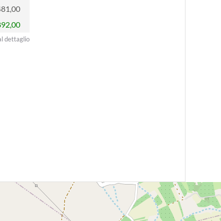
481,00
892,00
al dettaglio