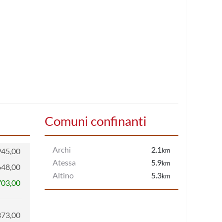
Comuni confinanti
Archi
2.1
945,00
km
Atessa
5.9
km
648,00
Altino
5.3
km
703,00
373,00