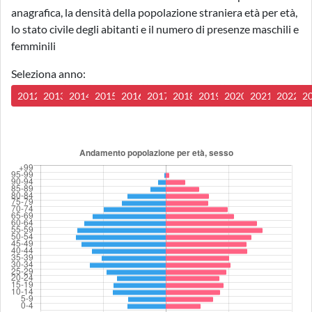
anagrafica, la densità della popolazione straniera età per età,
lo stato civile degli abitanti e il numero di presenze maschili e
femminili
Seleziona anno:
2012
2013
2014
2015
2016
2017
2018
2019
2020
2021
2022
2