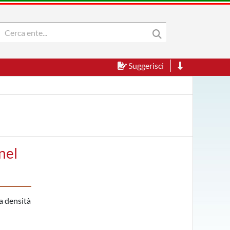
Suggerisci
nel
la densità