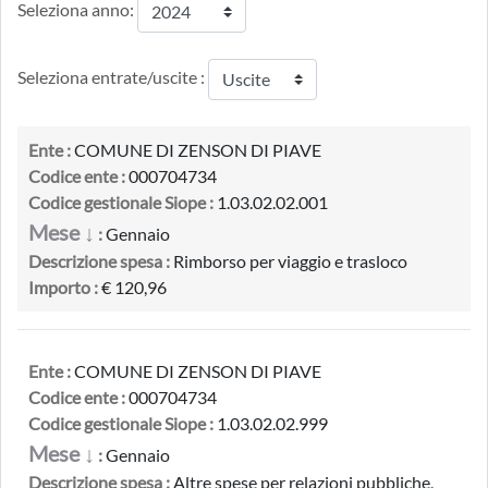
Seleziona anno:
Seleziona entrate/uscite :
Ente :
COMUNE DI ZENSON DI PIAVE
Codice ente :
000704734
Codice gestionale Siope :
1.03.02.02.001
Mese ↓
:
Gennaio
Descrizione spesa :
Rimborso per viaggio e trasloco
Importo :
€ 120,96
Ente :
COMUNE DI ZENSON DI PIAVE
Codice ente :
000704734
Codice gestionale Siope :
1.03.02.02.999
Mese ↓
:
Gennaio
Descrizione spesa :
Altre spese per relazioni pubbliche,