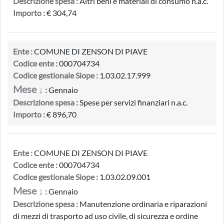
Descrizione spesa :
Altri beni e materiali di consumo n.a.c.
Importo :
€ 304,74
Ente :
COMUNE DI ZENSON DI PIAVE
Codice ente :
000704734
Codice gestionale Siope :
1.03.02.17.999
Mese ↓
:
Gennaio
Descrizione spesa :
Spese per servizi finanziari n.a.c.
Importo :
€ 896,70
Ente :
COMUNE DI ZENSON DI PIAVE
Codice ente :
000704734
Codice gestionale Siope :
1.03.02.09.001
Mese ↓
:
Gennaio
Descrizione spesa :
Manutenzione ordinaria e riparazioni
di mezzi di trasporto ad uso civile, di sicurezza e ordine