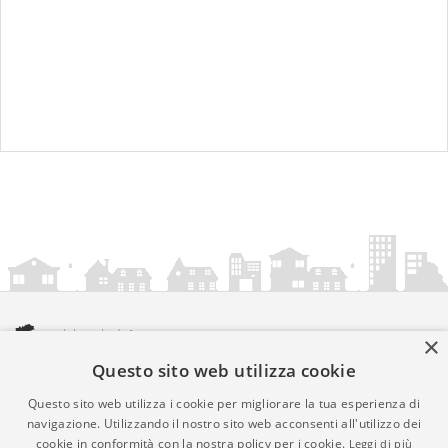
×
Questo sito web utilizza cookie
amministrazionicomunali.it è una iniziativa di
artemedia.it
© Copyright MMXXIV - P.IVA 05400000724
Questo sito web utilizza i cookie per migliorare la tua esperienza di
Informazioni sul servizio
|
Informativa Privacy
|
Informativa
navigazione. Utilizzando il nostro sito web acconsenti all'utilizzo dei
cookie in conformità con la nostra policy per i cookie.
Leggi di più
Cookies