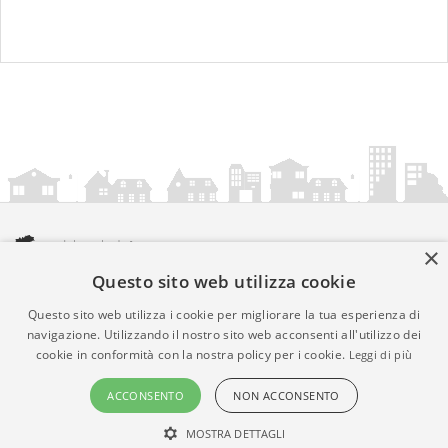
×
Questo sito web utilizza cookie
amministrazionicomunali.it è una iniziativa di
artemedia.it
© Copyright MMXXIV - P.IVA 05400000724
Questo sito web utilizza i cookie per migliorare la tua esperienza di
Informazioni sul servizio
|
Informativa Privacy
|
Informativa
navigazione. Utilizzando il nostro sito web acconsenti all'utilizzo dei
cookie in conformità con la nostra policy per i cookie.
Leggi di più
Cookies
• Time 0.0107
ACCONSENTO
NON ACCONSENTO
MOSTRA DETTAGLI