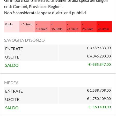
Gli importi sono riferiti eclusivamente alla spesa dei singoli
enti: Comuni, Province e Regioni.
Non è considerata la spesa di altri enti pubblici.
0 mln
< 5.2mln
<
<
<
<
<
10.5mln
15.8mln
21.1mln
26.3mln
26.3mln
SAVOGNA D'ISONZO
€ 3.459.433,00
ENTRATE
€ 4.045.280,00
USCITE
€ -585.847,00
SALDO
MEDEA
€ 1.589.709,00
ENTRATE
€ 1.750.109,00
USCITE
€ -160.400,00
SALDO